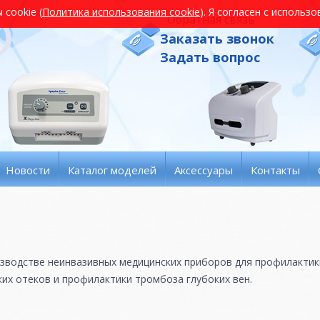
cookie (
Политика использования cookie
). Я согласен с использ
Обратная связь
Заказать звонок
Задать вопрос
Новости
Каталог моделей
Аксессуары
Контакты
зводстве неинвазивных медицинских приборов для профилактик
их отеков и профилактики тромбоза глубоких вен.