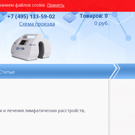
ованием файлов cookie.
Принять
Контактый телефон
Корзина
Товаров: 0
+7 (495) 133-59-02
0 руб.
Схема проезда
Статьи
и и лечения лимфатических расстройств,