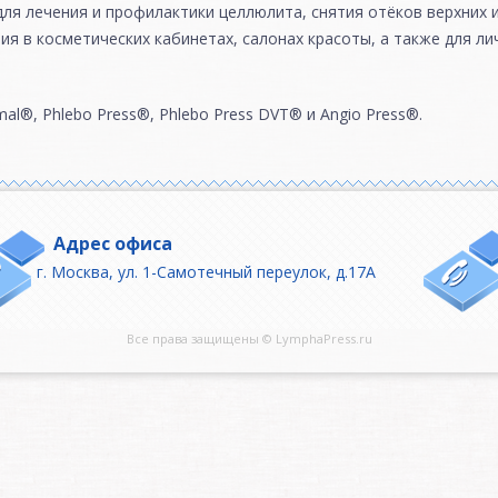
ля лечения и профилактики целлюлита, снятия отёков верхних 
я в косметических кабинетах, салонах красоты, а также для л
al®, Phlebo Press®, Phlebo Press DVT® и Angio Press®.
Адрес офиса
г. Москва, ул. 1-Самотечный переулок, д.17А
Все права защищены © LymphaPress.ru