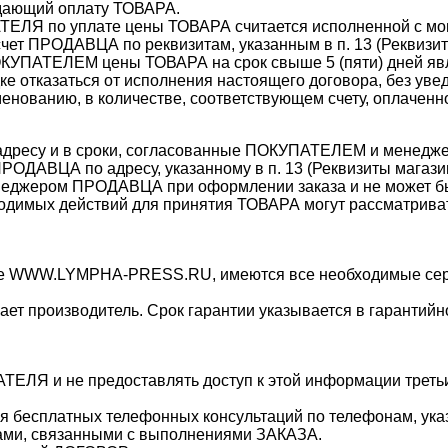
ждающий оплату ТОВАРА.
ТЕЛЯ по уплате цены ТОВАРА считается исполненной с мо
счет ПРОДАВЦА по реквизитам, указанным в п. 13 (Реквиз
ОКУПАТЕЛЕМ цены ТОВАРА на срок свыше 5 (пяти) дней яв
е отказаться от исполнения настоящего договора, без у
нованию, в количестве, соответствующем счету, оплаче
адресу и в сроки, согласованные ПОКУПАТЕЛЕМ и менед
РОДАВЦА по адресу, указанному в п. 13 (Реквизиты магаз
менеджером ПРОДАВЦА при оформлении заказа и не может 
ходимых действий для принятия ТОВАРА могут рассматри
зине WWW.LYMPHA-PRESS
.RU, имеются все необходимые сер
ает производитель. Срок гарантии указывается в гарантийн
ТЕЛЯ и не предоставлять доступ к этой информации треть
я бесплатных телефонных консультаций по телефонам, у
сами, связанными с выполнениями ЗАКАЗА.