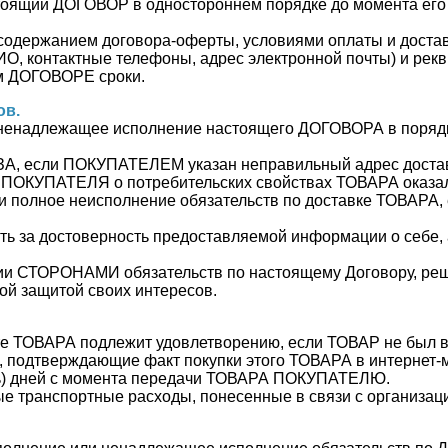
стоящий ДОГОВОР в одностороннем порядке до момента его
с содержанием договора-оферты, условиями оплаты и дос
ИО, контактные телефоны, адрес электронной почты) и рек
ем ДОГОВОРЕ сроки.
ов.
или ненадлежащее исполнение настоящего ДОГОВОРА в пор
КАЗА, если ПОКУПАТЕЛЕМ указан неправильный адрес доста
я ПОКУПАТЕЛЯ о потребительских свойствах ТОВАРА оказа
ли полное неисполнение обязательств по доставке ТОВАРА
ь за достоверность предоставляемой информации о себе, а
нии СТОРОНАМИ обязательств по настоящему Договору, реш
ой защитой своих интересов.
е ТОВАРА подлежит удовлетворению, если ТОВАР не был в 
ты, подтверждающие факт покупки этого ТОВАРА в интер
ать) дней с момента передачи ТОВАРА ПОКУПАТЕЛЮ.
транспортные расходы, понесенные в связи с организаци